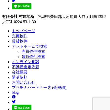
有限会社 村建地所
宮城県柴田郡大河原町大谷字町向135-2
／TEL 0224-53-1130
トップページ
売買
物件
賃貸
物件
アットホーム
で検索
売買物件検索
賃貸物件検索
オンライン
相談
不動産
査定依頼
会社
概要
講演
依頼
お問い
合わせ
プラチナ
パートナーズ
(会報誌)
blog