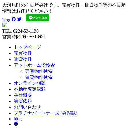
大河原町の不動産会社です。売買物件・賃貸物件等の不動産
情報はお任せください！
blog
TEL. 0224-53-1130
営業時間 9:00〜18:00
トップページ
売買
物件
賃貸
物件
アットホーム
で検索
売買物件検索
賃貸物件検索
オンライン
相談
不動産
査定依頼
会社
概要
講演
依頼
お問い
合わせ
プラチナ
パートナーズ
(会報誌)
blog