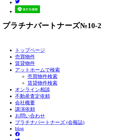
プラチナパートナーズ№10-2
トップページ
売買
物件
賃貸
物件
アットホーム
で検索
売買物件検索
賃貸物件検索
オンライン
相談
不動産
査定依頼
会社
概要
講演
依頼
お問い
合わせ
プラチナ
パートナーズ
(会報誌)
blog