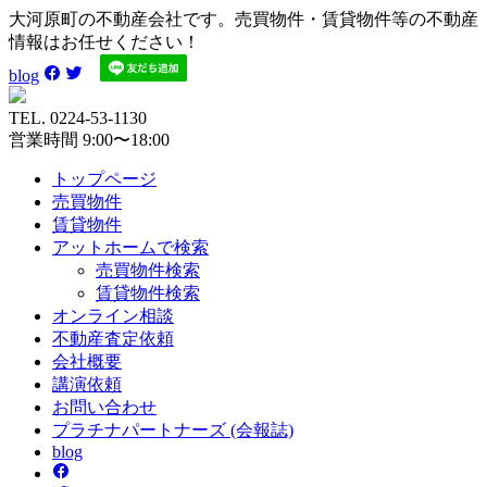
大河原町の不動産会社です。売買物件・賃貸物件等の不動産
情報はお任せください！
blog
TEL. 0224-53-1130
営業時間 9:00〜18:00
トップページ
売買
物件
賃貸
物件
アットホーム
で検索
売買物件検索
賃貸物件検索
オンライン
相談
不動産
査定依頼
会社
概要
講演
依頼
お問い
合わせ
プラチナ
パートナーズ
(会報誌)
blog