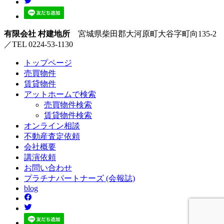
有限会社 村建地所
宮城県柴田郡大河原町大谷字町向135-2
／TEL 0224-53-1130
トップページ
売買
物件
賃貸
物件
アットホーム
で検索
売買物件検索
賃貸物件検索
オンライン
相談
不動産
査定依頼
会社
概要
講演
依頼
お問い
合わせ
プラチナ
パートナーズ
(会報誌)
blog