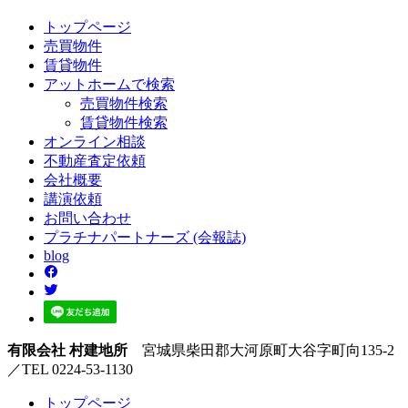
トップページ
売買
物件
賃貸
物件
アットホーム
で検索
売買物件検索
賃貸物件検索
オンライン
相談
不動産
査定依頼
会社
概要
講演
依頼
お問い
合わせ
プラチナ
パートナーズ
(会報誌)
blog
有限会社 村建地所
宮城県柴田郡大河原町大谷字町向135-2
／TEL 0224-53-1130
トップページ