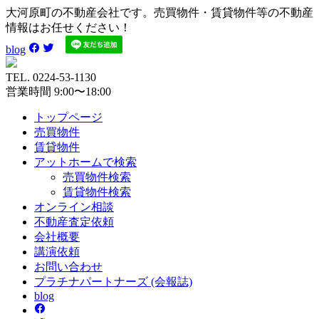
大河原町の不動産会社です。売買物件・賃貸物件等の不動産
情報はお任せください！
blog
TEL. 0224-53-1130
営業時間 9:00〜18:00
トップページ
売買
物件
賃貸
物件
アットホーム
で検索
売買物件検索
賃貸物件検索
オンライン
相談
不動産
査定依頼
会社
概要
講演
依頼
お問い
合わせ
プラチナ
パートナーズ
(会報誌)
blog