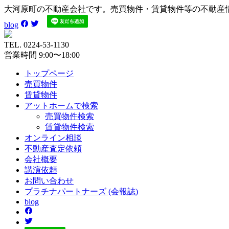
大河原町の不動産会社です。売買物件・賃貸物件等の不動産
blog
TEL. 0224-53-1130
営業時間 9:00〜18:00
トップページ
売買
物件
賃貸
物件
アットホーム
で検索
売買物件検索
賃貸物件検索
オンライン
相談
不動産
査定依頼
会社
概要
講演
依頼
お問い
合わせ
プラチナ
パートナーズ
(会報誌)
blog