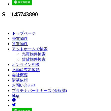
S__145743890
トップページ
売買
物件
賃貸
物件
アットホーム
で検索
売買物件検索
賃貸物件検索
オンライン
相談
不動産
査定依頼
会社
概要
講演
依頼
お問い
合わせ
プラチナ
パートナーズ
(会報誌)
blog