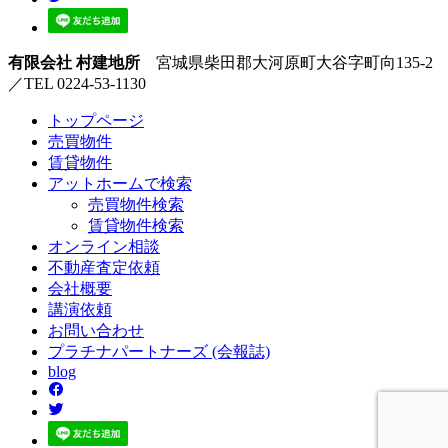
有限会社 村建地所
宮城県柴田郡大河原町大谷字町向135-2
／TEL 0224-53-1130
トップページ
売買
物件
賃貸
物件
アットホーム
で検索
売買物件検索
賃貸物件検索
オンライン
相談
不動産
査定依頼
会社
概要
講演
依頼
お問い
合わせ
プラチナ
パートナーズ
(会報誌)
blog