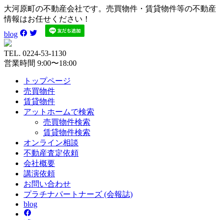
大河原町の不動産会社です。売買物件・賃貸物件等の不動産
情報はお任せください！
blog
TEL. 0224-53-1130
営業時間 9:00〜18:00
トップページ
売買
物件
賃貸
物件
アットホーム
で検索
売買物件検索
賃貸物件検索
オンライン
相談
不動産
査定依頼
会社
概要
講演
依頼
お問い
合わせ
プラチナ
パートナーズ
(会報誌)
blog