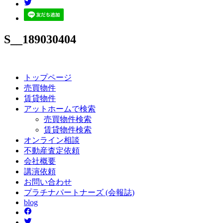
S__189030404
トップページ
売買
物件
賃貸
物件
アットホーム
で検索
売買物件検索
賃貸物件検索
オンライン
相談
不動産
査定依頼
会社
概要
講演
依頼
お問い
合わせ
プラチナ
パートナーズ
(会報誌)
blog