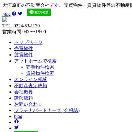
大河原町の不動産会社です。売買物件・賃貸物件等の不動産
blog
TEL. 0224-53-1130
営業時間 9:00〜18:00
トップページ
売買
物件
賃貸
物件
アットホーム
で検索
売買物件検索
賃貸物件検索
オンライン
相談
不動産
査定依頼
会社
概要
講演
依頼
お問い
合わせ
プラチナ
パートナーズ
(会報誌)
blog