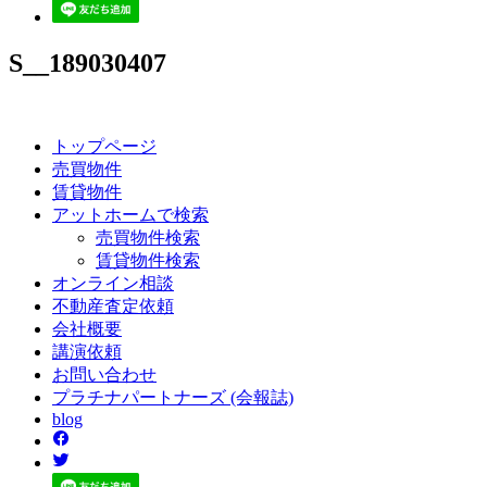
S__189030407
トップページ
売買
物件
賃貸
物件
アットホーム
で検索
売買物件検索
賃貸物件検索
オンライン
相談
不動産
査定依頼
会社
概要
講演
依頼
お問い
合わせ
プラチナ
パートナーズ
(会報誌)
blog