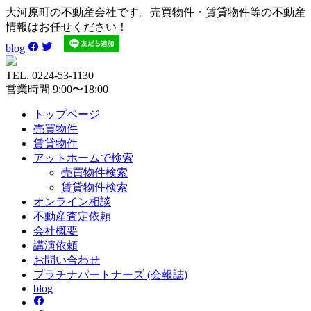
大河原町の不動産会社です。売買物件・賃貸物件等の不動産
情報はお任せください！
blog
TEL. 0224-53-1130
営業時間 9:00〜18:00
トップページ
売買
物件
賃貸
物件
アットホーム
で検索
売買物件検索
賃貸物件検索
オンライン
相談
不動産
査定依頼
会社
概要
講演
依頼
お問い
合わせ
プラチナ
パートナーズ
(会報誌)
blog