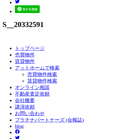
S__20332591
トップページ
売買
物件
賃貸
物件
アットホーム
で検索
売買物件検索
賃貸物件検索
オンライン
相談
不動産
査定依頼
会社
概要
講演
依頼
お問い
合わせ
プラチナ
パートナーズ
(会報誌)
blog