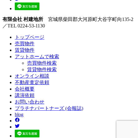
有限会社 村建地所
宮城県柴田郡大河原町大谷字町向135-2
／TEL 0224-53-1130
トップページ
売買
物件
賃貸
物件
アットホーム
で検索
売買物件検索
賃貸物件検索
オンライン
相談
不動産
査定依頼
会社
概要
講演
依頼
お問い
合わせ
プラチナ
パートナーズ
(会報誌)
blog