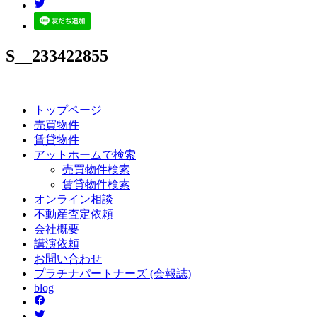
S__233422855
トップページ
売買
物件
賃貸
物件
アットホーム
で検索
売買物件検索
賃貸物件検索
オンライン
相談
不動産
査定依頼
会社
概要
講演
依頼
お問い
合わせ
プラチナ
パートナーズ
(会報誌)
blog