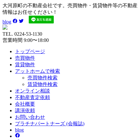
大河原町の不動産会社です。売買物件・賃貸物件等の不動産
情報はお任せください！
blog
TEL. 0224-53-1130
営業時間 9:00〜18:00
トップページ
売買
物件
賃貸
物件
アットホーム
で検索
売買物件検索
賃貸物件検索
オンライン
相談
不動産
査定依頼
会社
概要
講演
依頼
お問い
合わせ
プラチナ
パートナーズ
(会報誌)
blog