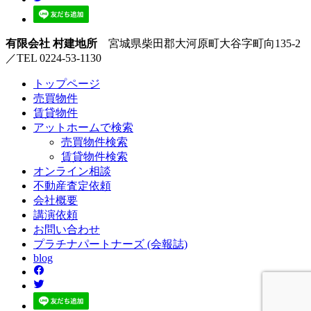
有限会社 村建地所
宮城県柴田郡大河原町大谷字町向135-2
／TEL 0224-53-1130
トップページ
売買
物件
賃貸
物件
アットホーム
で検索
売買物件検索
賃貸物件検索
オンライン
相談
不動産
査定依頼
会社
概要
講演
依頼
お問い
合わせ
プラチナ
パートナーズ
(会報誌)
blog