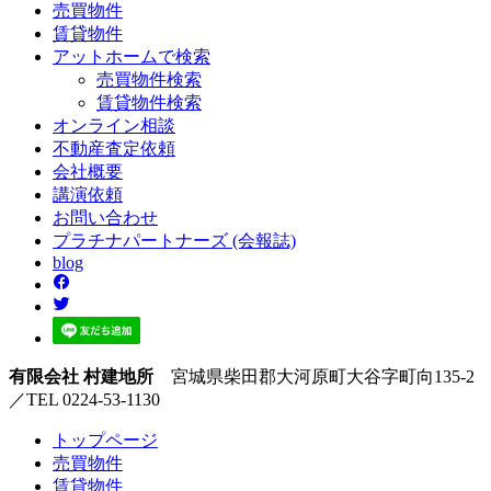
売買
物件
賃貸
物件
アットホーム
で検索
売買物件検索
賃貸物件検索
オンライン
相談
不動産
査定依頼
会社
概要
講演
依頼
お問い
合わせ
プラチナ
パートナーズ
(会報誌)
blog
有限会社 村建地所
宮城県柴田郡大河原町大谷字町向135-2
／TEL 0224-53-1130
トップページ
売買
物件
賃貸
物件