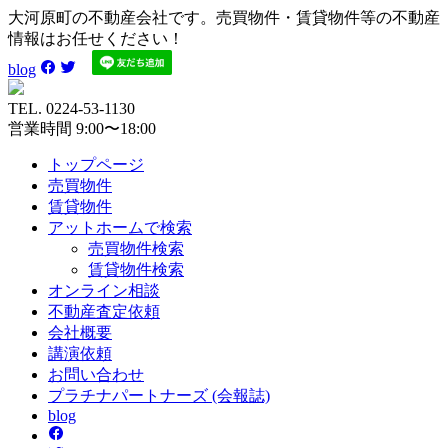
大河原町の不動産会社です。売買物件・賃貸物件等の不動産
情報はお任せください！
blog
TEL. 0224-53-1130
営業時間 9:00〜18:00
トップページ
売買
物件
賃貸
物件
アットホーム
で検索
売買物件検索
賃貸物件検索
オンライン
相談
不動産
査定依頼
会社
概要
講演
依頼
お問い
合わせ
プラチナ
パートナーズ
(会報誌)
blog