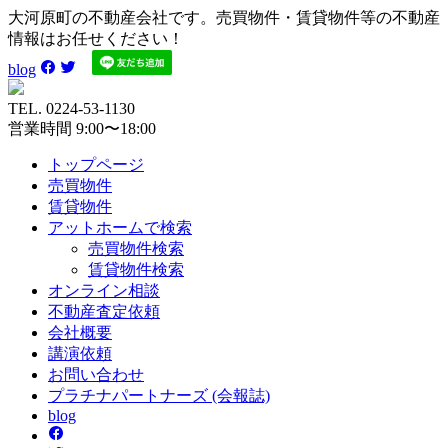
大河原町の不動産会社です。売買物件・賃貸物件等の不動産
情報はお任せください！
blog
TEL. 0224-53-1130
営業時間 9:00〜18:00
トップページ
売買
物件
賃貸
物件
アットホーム
で検索
売買物件検索
賃貸物件検索
オンライン
相談
不動産
査定依頼
会社
概要
講演
依頼
お問い
合わせ
プラチナ
パートナーズ
(会報誌)
blog